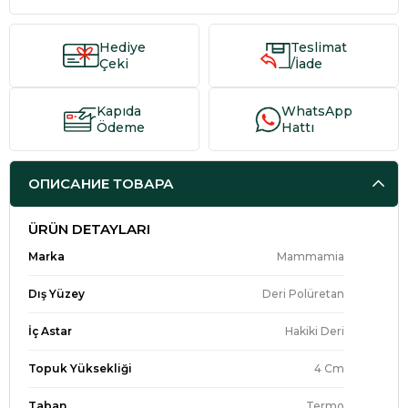
Hediye
Teslimat
Çeki
/İade
Kapıda
WhatsApp
Ödeme
Hattı
ОПИСАНИЕ ТОВАРА
ÜRÜN DETAYLARI
Marka
Mammamia
Dış Yüzey
Deri Polüretan
İç Astar
Hakiki Deri
Topuk Yüksekliği
4 Cm
Taban
Termo