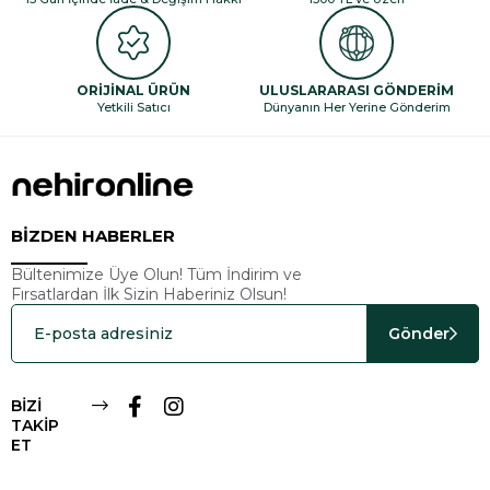
ORİJİNAL ÜRÜN
ULUSLARARASI GÖNDERİM
Yetkili Satıcı
Dünyanın Her Yerine Gönderim
BİZDEN HABERLER
Bültenimize Üye Olun! Tüm İndirim ve
Fırsatlardan İlk Sizin Haberiniz Olsun!
Gönder
BİZİ
TAKİP
ET