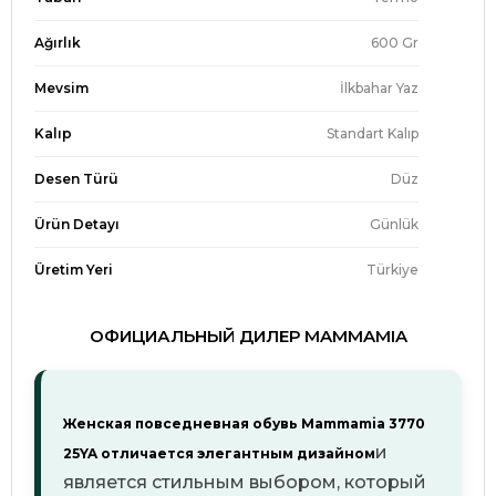
Ağırlık
600 Gr
Mevsim
İlkbahar Yaz
Kalıp
Standart Kalıp
Desen Türü
Düz
Ürün Detayı
Günlük
Üretim Yeri
Türkiye
ОФИЦИАЛЬНЫЙ ДИЛЕР MAMMAMIA
Женская повседневная обувь Mammamia 3770
и
25YA отличается элегантным дизайном
является стильным выбором, который