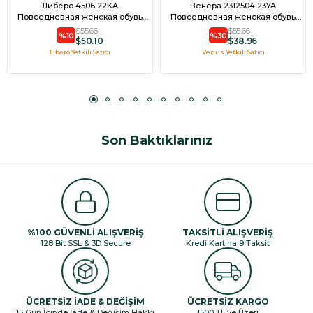
Либеро 4506 22KA
Венера 2312504 23YA
Повседневная женская обувь
Повседневная женская обувь
черного цвета
черного цвета
$55.66
$55.66
%10
%30
$50.10
$38.96
Libero Yetkili Satıcı
Venüs Yetkili Satıcı
Son Baktıklarınız
%100 GÜVENLİ ALIŞVERİŞ
TAKSİTLİ ALIŞVERİŞ
128 Bit SSL & 3D Secure
Kredi Kartına 9 Taksit
ÜCRETSİZ İADE & DEĞİŞİM
ÜCRETSİZ KARGO
15 Gün İçinde İade & Değişim Hakkı
1500 TL ve Üzeri