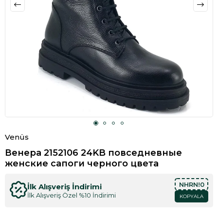
Venüs
Венера 2152106 24KB повседневные
женские сапоги черного цвета
NHRN!0
İlk Alışveriş İndirimi
İlk Alışveriş Özel %10 İndirimi
KOPYALA