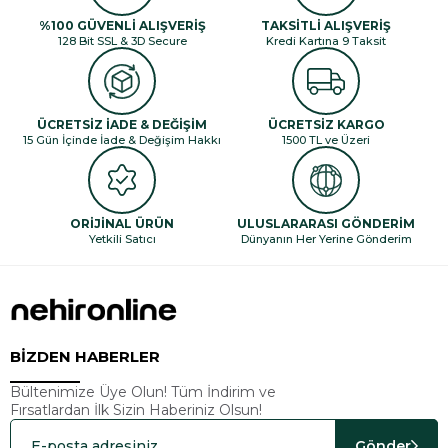
%100 GÜVENLİ ALIŞVERİŞ
TAKSİTLİ ALIŞVERİŞ
128 Bit SSL & 3D Secure
Kredi Kartına 9 Taksit
ÜCRETSİZ İADE & DEĞİŞİM
ÜCRETSİZ KARGO
15 Gün İçinde İade & Değişim Hakkı
1500 TL ve Üzeri
ORİJİNAL ÜRÜN
ULUSLARARASI GÖNDERİM
Yetkili Satıcı
Dünyanın Her Yerine Gönderim
BİZDEN HABERLER
Bültenimize Üye Olun! Tüm İndirim ve
Fırsatlardan İlk Sizin Haberiniz Olsun!
Gönder