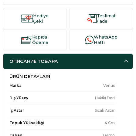
Hediye
Teslimat
Çeki
/İade
Kapıda
WhatsApp
Ödeme
Hattı
ОПИСАНИЕ ТОВАРА
ÜRÜN DETAYLARI
Marka
Venüs
Dış Yüzey
Hakiki Deri
İç Astar
Sıcak Astar
Topuk Yüksekliği
4 Cm
Taban
Termo