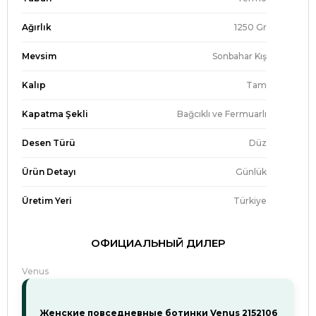
Ağırlık
1250 Gr
Mevsim
Sonbahar Kış
Kalıp
Tam
Kapatma Şekli
Bağcıklı ve Fermuarlı
Desen Türü
Düz
Ürün Detayı
Günlük
Üretim Yeri
Türkiye
ОФИЦИАЛЬНЫЙ ДИЛЕР
Venus
Женские повседневные ботинки Venus 2152106