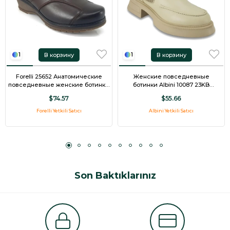
В корзину
В корзину
1
1
Forelli 25652 Анатомические
Женские повседневные
повседневные женские ботинки
ботинки Albini 10087 23KB
коричневого цвета
бежевого цвета
$74.57
$55.66
Forelli Yetkili Satıcı
Albini Yetkili Satıcı
Son Baktıklarınız