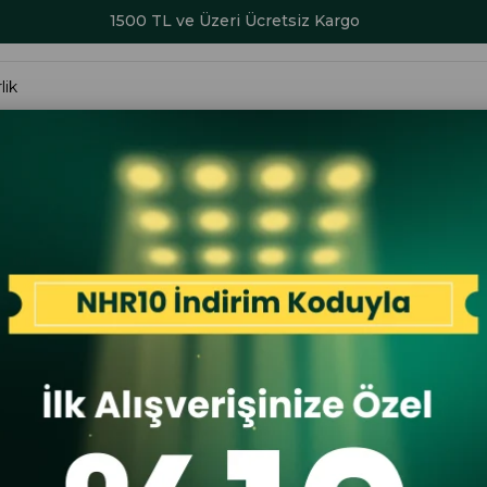
1500 TL ve Üzeri Ücretsiz Kargo
ALAR
KADIN
ERKEK
ÇOCUK
AKSESUAR
SERİ SONU İND
K 4Cm Erkek Büyük Beden Kemer Siyah
Saraç Kemer
Saraç 111
Kemer Siy
İlk A
İlk Al