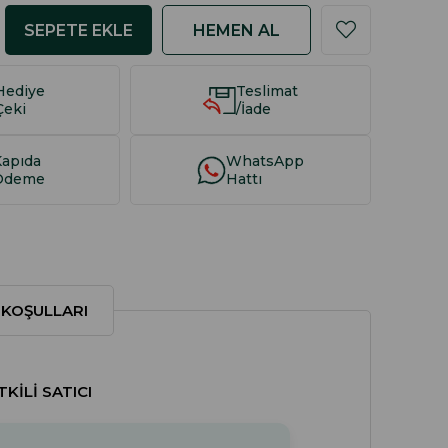
Hediye
Teslimat
Çeki
/İade
Kapıda
WhatsApp
Ödeme
Hattı
 KOŞULLARI
KILI SATICI