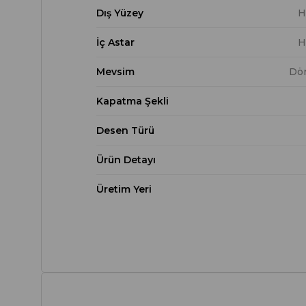
Dış Yüzey
H
İç Astar
H
Mevsim
Dö
Kapatma Şekli
Desen Türü
Ürün Detayı
Üretim Yeri