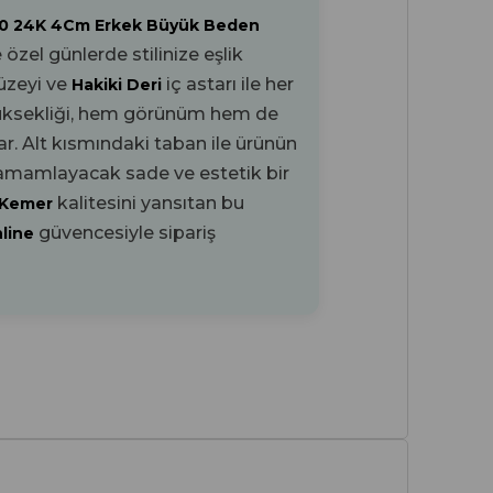
110 24K 4Cm Erkek Büyük Beden
zel günlerde stilinize eşlik
yüzeyi ve
iç astarı ile her
Hakiki Deri
üksekliği, hem görünüm hem de
ar. Alt kısmındaki
taban ile ürünün
 tamamlayacak sade ve estetik bir
kalitesini yansıtan bu
 Kemer
güvencesiyle sipariş
nline