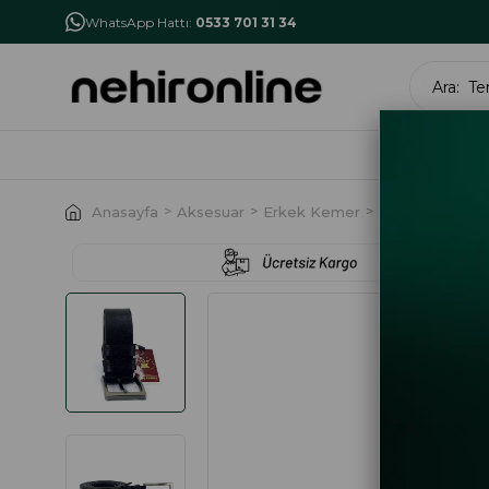
İlk Alışverişe Özel İndirim
NHR10
WhatsApp Hattı:
0533 701 31 34
MARK
Anasayfa
Aksesuar
Erkek Kemer
Saraç 1110 24