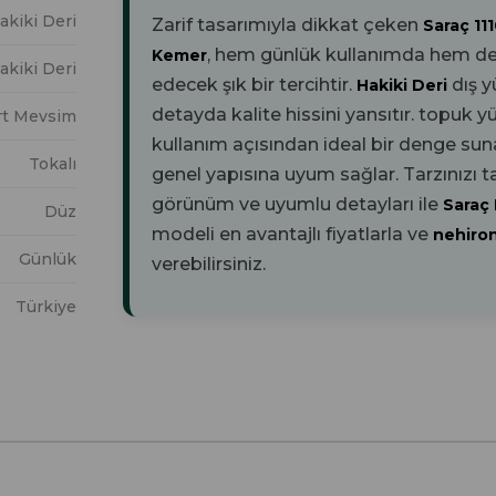
akiki Deri
Zarif tasarımıyla dikkat çeken
Saraç 1
, hem günlük kullanımda hem de ö
Kemer
akiki Deri
edecek şık bir tercihtir.
dış 
Hakiki Deri
detayda kalite hissini yansıtır.
topuk y
rt Mevsim
kullanım açısından ideal bir denge sun
Tokalı
genel yapısına uyum sağlar. Tarzınızı
görünüm ve uyumlu detayları ile
Saraç
Düz
modeli en avantajlı fiyatlarla ve
nehiro
Günlük
verebilirsiniz.
Türkiye