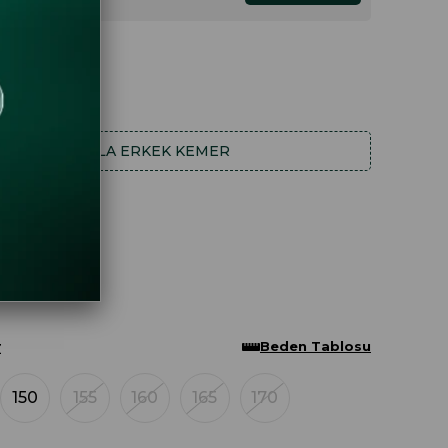
DAHA FAZLA
ERKEK KEMER
Beden Tablosu
Z
150
155
160
165
170