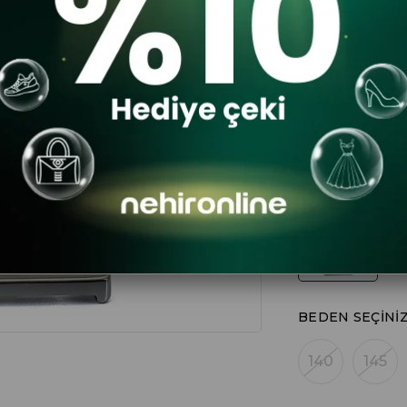
$11.56
RENK
BEDEN SEÇINI
140
145