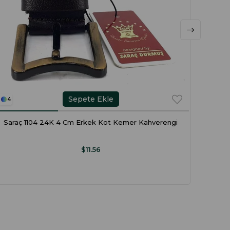
Sepete Ekle
4
4
Saraç 1104 24K 4 Cm Erkek Kot Kemer Kahverengi
S
$11.56