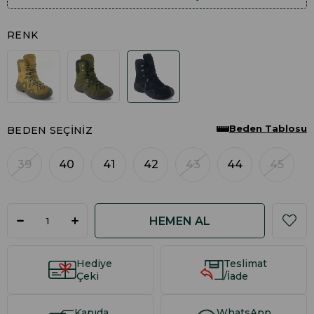
RENK
Beden Tablosu
BEDEN SEÇINIZ
39
40
41
42
43
44
45
Hediye
Teslimat
Çeki
/İade
Kapıda
WhatsApp