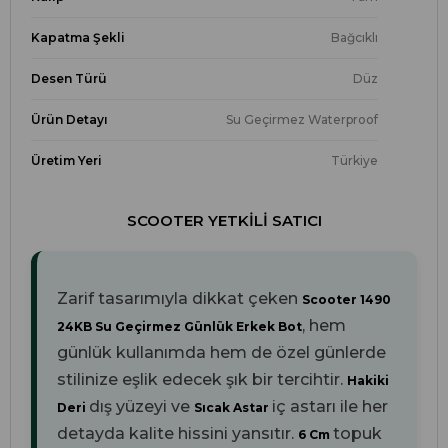
Kapatma Şekli
Bağcıklı
Desen Türü
Düz
Ürün Detayı
Su Geçirmez Waterproof
Üretim Yeri
Türkiye
SCOOTER YETKILI SATICI
Zarif tasarımıyla dikkat çeken
Scooter 1490
, hem
24KB Su Geçirmez Günlük Erkek Bot
günlük kullanımda hem de özel günlerde
stilinize eşlik edecek şık bir tercihtir.
Hakiki
dış yüzeyi ve
iç astarı ile her
Deri
Sıcak Astar
detayda kalite hissini yansıtır.
topuk
6 Cm