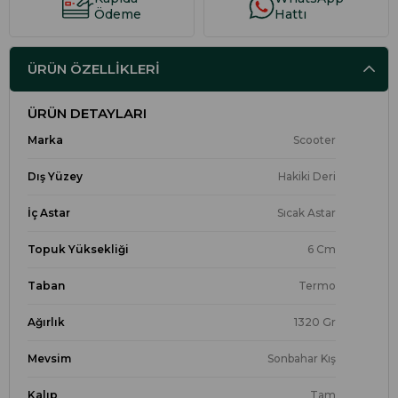
Ödeme
Hattı
ÜRÜN ÖZELLIKLERI
ÜRÜN DETAYLARI
Marka
Scooter
Dış Yüzey
Hakiki Deri
İç Astar
Sıcak Astar
Topuk Yüksekliği
6 Cm
Taban
Termo
Ağırlık
1320 Gr
Mevsim
Sonbahar Kış
Kalıp
Tam