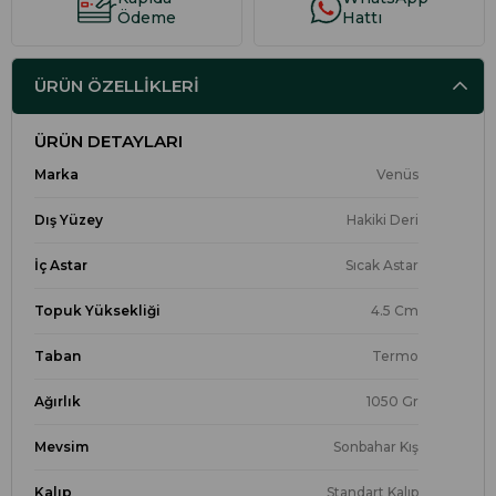
Ödeme
Hattı
ÜRÜN ÖZELLIKLERI
ÜRÜN DETAYLARI
Marka
Venüs
Dış Yüzey
Hakiki Deri
İç Astar
Sıcak Astar
Topuk Yüksekliği
4.5 Cm
Taban
Termo
Ağırlık
1050 Gr
Mevsim
Sonbahar Kış
Kalıp
Standart Kalıp