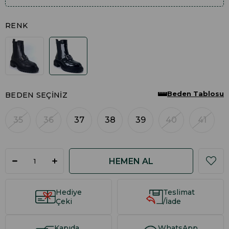
RENK
Beden Tablosu
BEDEN SEÇINIZ
35
36
37
38
39
40
41
Hediye
Teslimat
Çeki
/İade
Kapıda
WhatsApp