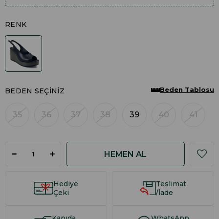
RENK
Beden Tablosu
BEDEN SEÇINIZ
35
36
37
38
39
40
41
Hediye
Teslimat
Çeki
/İade
Kapıda
WhatsApp