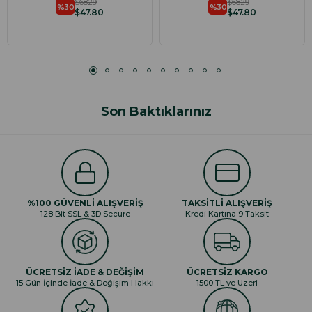
$68.29
$68.29
%30
%30
$47.80
$47.80
Son Baktıklarınız
%100 GÜVENLİ ALIŞVERİŞ
TAKSİTLİ ALIŞVERİŞ
128 Bit SSL & 3D Secure
Kredi Kartına 9 Taksit
ÜCRETSİZ İADE & DEĞİŞİM
ÜCRETSİZ KARGO
15 Gün İçinde İade & Değişim Hakkı
1500 TL ve Üzeri