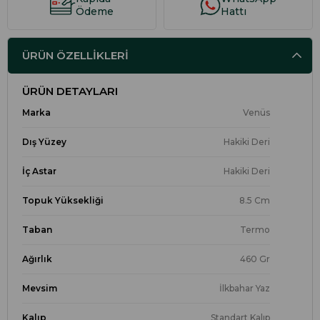
Ödeme
Hattı
ÜRÜN ÖZELLIKLERI
ÜRÜN DETAYLARI
Marka
Venüs
Dış Yüzey
Hakiki Deri
İç Astar
Hakiki Deri
Topuk Yüksekliği
8.5 Cm
Taban
Termo
Ağırlık
460 Gr
Mevsim
İlkbahar Yaz
Kalıp
Standart Kalıp