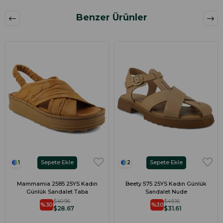
Benzer Ürünler
Sepete Ekle
Sepete Ekle
1
2
Mammamia 2585 25YS Kadın
Beety 575 25YS Kadın Günlük
Günlük Sandalet Taba
Sandalet Nude
$40.96
$45.16
%30
%30
$28.67
$31.61