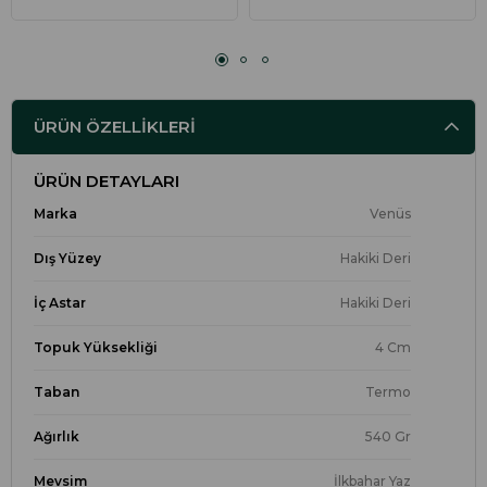
ÜRÜN ÖZELLIKLERI
ÜRÜN DETAYLARI
Marka
Venüs
Dış Yüzey
Hakiki Deri
İç Astar
Hakiki Deri
Topuk Yüksekliği
4 Cm
Taban
Termo
Ağırlık
540 Gr
Mevsim
İlkbahar Yaz