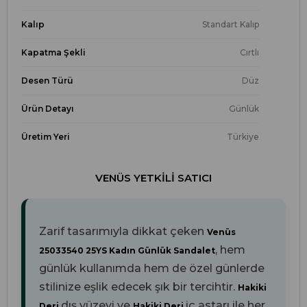
Kalıp
Standart Kalıp
Kapatma Şekli
Cırtlı
Desen Türü
Düz
Ürün Detayı
Günlük
Üretim Yeri
Türkiye
VENÜS YETKILI SATICI
Zarif tasarımıyla dikkat çeken
Venüs
, hem
25033540 25YS Kadın Günlük Sandalet
günlük kullanımda hem de özel günlerde
stilinize eşlik edecek şık bir tercihtir.
Hakiki
dış yüzeyi ve
iç astarı ile her
Deri
Hakiki Deri