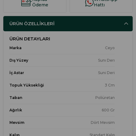
Ödeme
Hattı
ÜRÜN ÖZELLIKLERI
ÜRÜN DETAYLARI
Marka
Ceyo
Dış Yüzey
Sunı Derı
İç Astar
Suni Deri
Topuk Yüksekliği
3 Cm
Taban
Poliüretan
Ağırlık
600 Gr
Mevsim
Dört Mevsim
Kalıp
Standart Kalıp