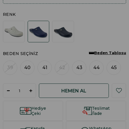
RENK
Beden Tablosu
BEDEN SEÇINIZ
39
40
41
42
43
44
45
Hediye
Teslimat
Çeki
/İade
Kapıda
WhatsApp