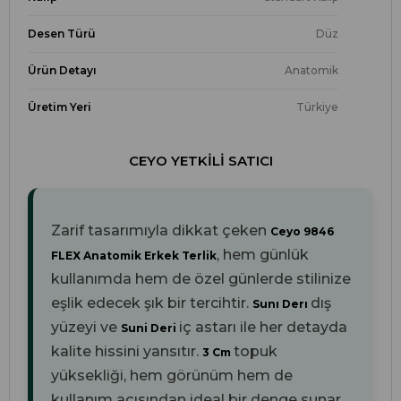
Desen Türü
Düz
Ürün Detayı
Anatomik
Üretim Yeri
Türkiye
CEYO YETKILI SATICI
Zarif tasarımıyla dikkat çeken
Ceyo 9846
, hem günlük
FLEX Anatomik Erkek Terlik
kullanımda hem de özel günlerde stilinize
eşlik edecek şık bir tercihtir.
dış
Sunı Derı
yüzeyi ve
iç astarı ile her detayda
Suni Deri
kalite hissini yansıtır.
topuk
3 Cm
yüksekliği, hem görünüm hem de
kullanım açısından ideal bir denge sunar.