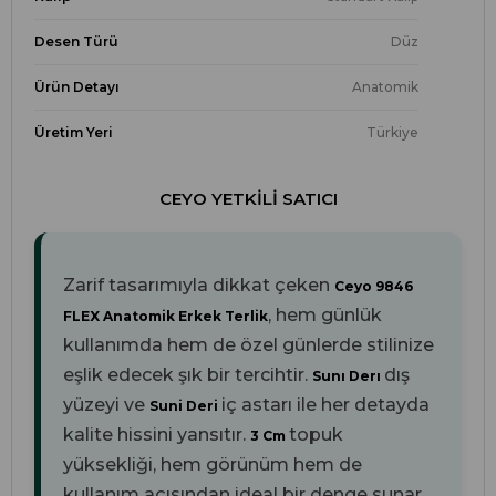
Desen Türü
Düz
Ürün Detayı
Anatomik
Üretim Yeri
Türkiye
CEYO YETKILI SATICI
Zarif tasarımıyla dikkat çeken
Ceyo 9846
, hem günlük
FLEX Anatomik Erkek Terlik
kullanımda hem de özel günlerde stilinize
eşlik edecek şık bir tercihtir.
dış
Sunı Derı
yüzeyi ve
iç astarı ile her detayda
Suni Deri
kalite hissini yansıtır.
topuk
3 Cm
yüksekliği, hem görünüm hem de
kullanım açısından ideal bir denge sunar.