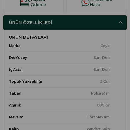
Ödeme
Hattı
ÜRÜN ÖZELLIKLERI
ÜRÜN DETAYLARI
Marka
Ceyo
Dış Yüzey
Sunı Derı
İç Astar
Suni Deri
Topuk Yüksekliği
3 Cm
Taban
Poliüretan
Ağırlık
600 Gr
Mevsim
Dört Mevsim
Kalıp
Standart Kalıp