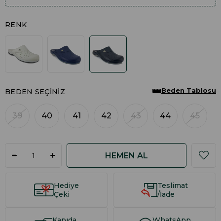
RENK
Beden Tablosu
BEDEN SEÇINIZ
39
40
41
42
43
44
45
Hediye
Teslimat
Çeki
/İade
Kapıda
WhatsApp