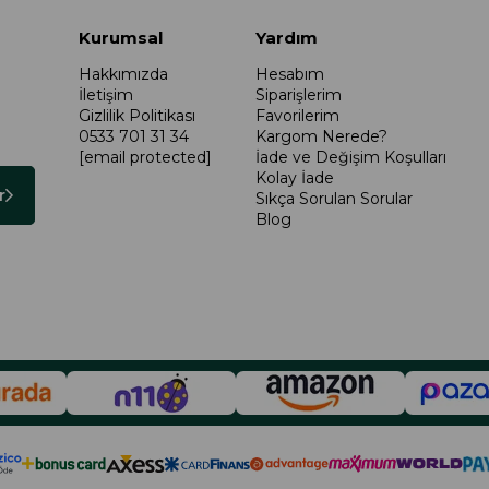
Kurumsal
Yardım
Hakkımızda
Hesabım
İletişim
Siparişlerim
Gizlilik Politikası
Favorilerim
0533 701 31 34
Kargom Nerede?
[email protected]
İade ve Değişim Koşulları
Kolay İade
r
Sıkça Sorulan Sorular
Blog