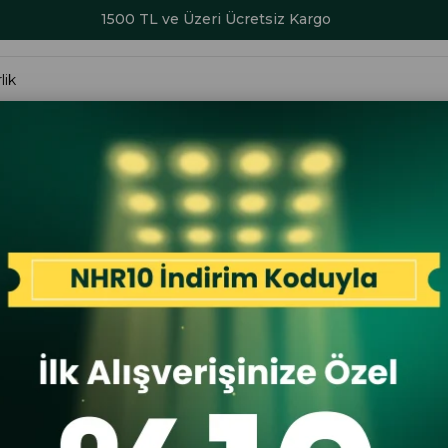
1500 TL ve Üzeri Ücretsiz Kargo
ALAR
KADIN
ERKEK
ÇOCUK
AKSESUAR
SERİ SONU İND
75162 Erkek Sneaker Ayakkabı Siyah
Greyder
Greyder 75
Siyah
İlk A
İlk Al