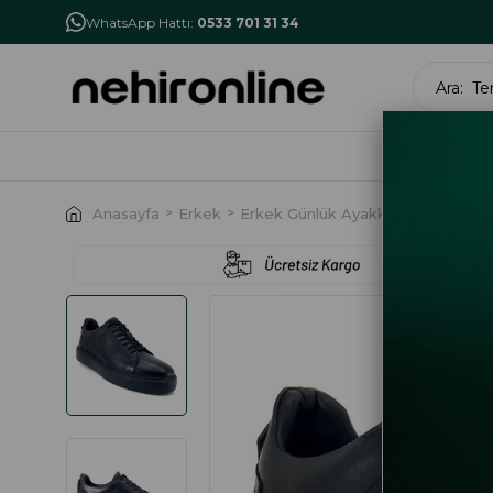
İlk Alışverişe Özel İndirim
NHR10
WhatsApp Hattı:
0533 701 31 34
MARK
Anasayfa
Erkek
Erkek Günlük Ayakkabı
Greyder 