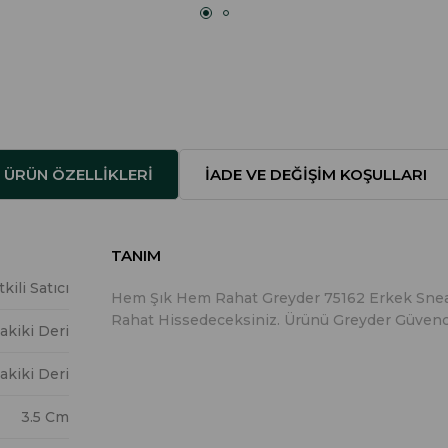
ÜRÜN ÖZELLIKLERI
İADE VE DEĞIŞIM KOŞULLARI
TANIM
ili Satıcı
Hem Şık Hem Rahat Greyder 75162 Erkek Sneak
Rahat Hissedeceksiniz. Ürünü Greyder Güvencesi
akiki Deri
akiki Deri
3.5 Cm