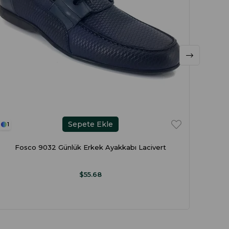
Sepete Ekle
1
1
Fosco 9032 Günlük Erkek Ayakkabı Lacivert
Fos
$55.68