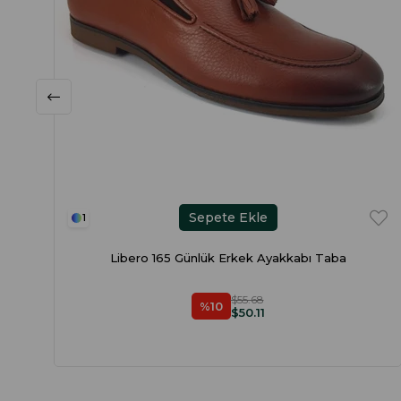
Sepete Ekle
1
Libero 165 Günlük Erkek Ayakkabı Taba
$55.68
%10
$50.11