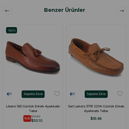
Benzer Ürünler
Yeni
Ürün
Sepete Ekle
Sepete Ekle
1
1
Libero 165 Günlük Erkek Ayakkabı
Sail Lakers 3791 22YA Günlük Erkek
Taba
Ayakkabı Taba
$55.66
$55.66
%10
$50.10