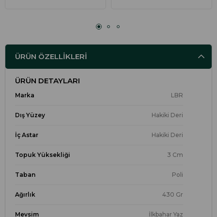
ÜRÜN ÖZELLIKLERI
ÜRÜN DETAYLARI
Marka
LBR
Dış Yüzey
Hakiki Deri
İç Astar
Hakiki Deri
Topuk Yüksekliği
3 Cm
Taban
Poli
Ağırlık
430 Gr
Mevsim
İlkbahar Yaz