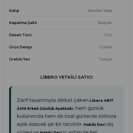
Kalıp
Standart Kalıp
Kapatma Şekli
Bağcıklı
Desen Türü
Düz
Ürün Detayı
Günlük
Üretim Yeri
Türkiye
LIBERO YETKILI SATICI
Zarif tasarımıyla dikkat çeken
Libero 4817
, hem günlük
24YA Erkek Günlük Ayakkabı
kullanımda hem de özel günlerde stilinize
eşlik edecek şık bir tercihtir.
dış
Hakiki Deri
yüzeyi ve
iç astarı ile her
Hakiki Deri