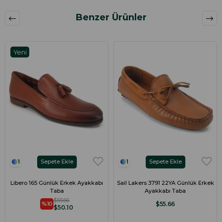
Benzer Ürünler
Yeni
Ürün
Sepete Ekle
Sepete Ekle
1
1
Libero 165 Günlük Erkek Ayakkabı
Sail Lakers 3791 22YA Günlük Erkek
Taba
Ayakkabı Taba
$55.66
$55.66
%10
$50.10