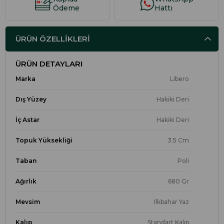
Ödeme
Hattı
ÜRÜN ÖZELLIKLERI
ÜRÜN DETAYLARI
Marka
Libero
Dış Yüzey
Hakiki Deri
İç Astar
Hakiki Deri
Topuk Yüksekliği
3.5 Cm
Taban
Poli
Ağırlık
680 Gr
Mevsim
İlkbahar Yaz
Kalıp
Standart Kalıp