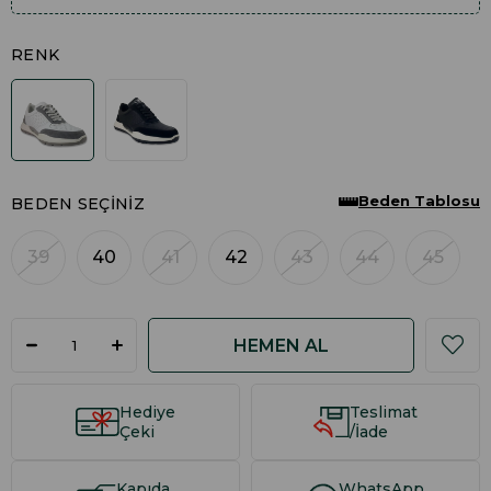
RENK
Beden Tablosu
BEDEN SEÇINIZ
39
40
41
42
43
44
45
Hediye
Teslimat
Çeki
/İade
Kapıda
WhatsApp