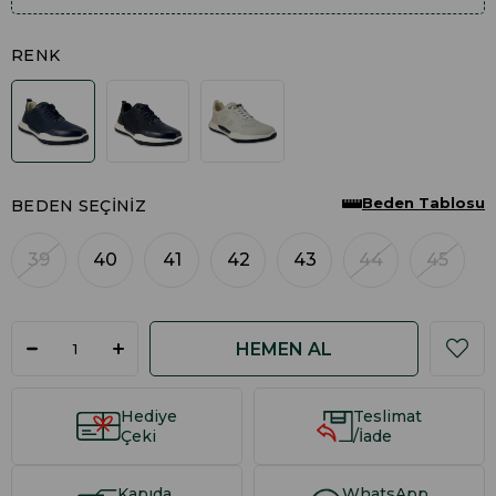
RENK
Beden Tablosu
BEDEN SEÇINIZ
39
40
41
42
43
44
45
Hediye
Teslimat
Çeki
/İade
Kapıda
WhatsApp