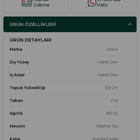
Ödeme
Hattı
ÜRÜN ÖZELLIKLERI
ÜRÜN DETAYLARI
Marka
Libero
Dış Yüzey
Hakiki Deri
İç Astar
Hakiki Deri
Topuk Yüksekliği
3.5 Cm
Taban
Poli
Ağırlık
610 Gr
Mevsim
İlkbahar Yaz
Kalıp
Standart Kalıp