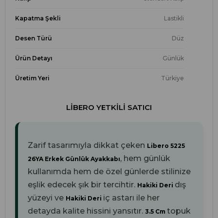
Kapatma Şekli
Lastikli
Desen Türü
Düz
Ürün Detayı
Günlük
Üretim Yeri
Türkiye
LIBERO YETKILI SATICI
Zarif tasarımıyla dikkat çeken
Libero 5225
, hem günlük
26YA Erkek Günlük Ayakkabı
kullanımda hem de özel günlerde stilinize
eşlik edecek şık bir tercihtir.
dış
Hakiki Deri
yüzeyi ve
iç astarı ile her
Hakiki Deri
detayda kalite hissini yansıtır.
topuk
3.5 Cm