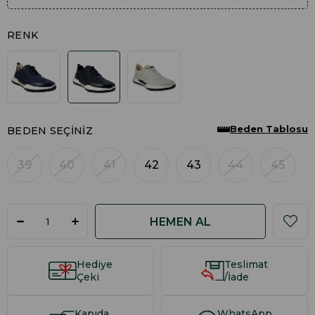
RENK
Beden Tablosu
BEDEN SEÇINIZ
39
40
41
42
43
44
45
Hediye
Teslimat
Çeki
/İade
Kapıda
WhatsApp