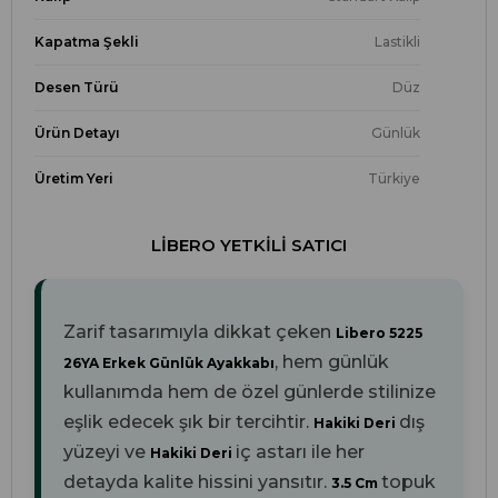
Kapatma Şekli
Lastikli
Desen Türü
Düz
Ürün Detayı
Günlük
Üretim Yeri
Türkiye
LIBERO YETKILI SATICI
Zarif tasarımıyla dikkat çeken
Libero 5225
, hem günlük
26YA Erkek Günlük Ayakkabı
kullanımda hem de özel günlerde stilinize
eşlik edecek şık bir tercihtir.
dış
Hakiki Deri
yüzeyi ve
iç astarı ile her
Hakiki Deri
detayda kalite hissini yansıtır.
topuk
3.5 Cm