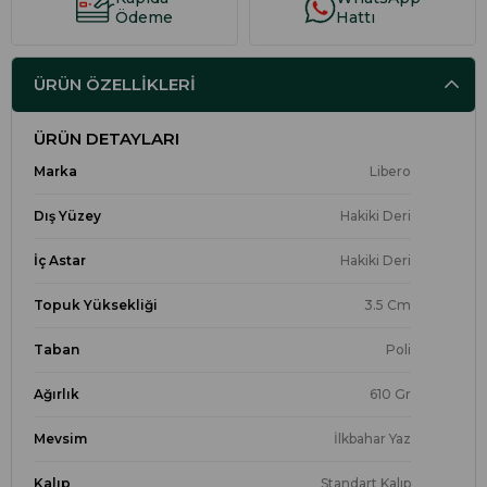
Ödeme
Hattı
ÜRÜN ÖZELLIKLERI
ÜRÜN DETAYLARI
Marka
Libero
Dış Yüzey
Hakiki Deri
İç Astar
Hakiki Deri
Topuk Yüksekliği
3.5 Cm
Taban
Poli
Ağırlık
610 Gr
Mevsim
İlkbahar Yaz
Kalıp
Standart Kalıp