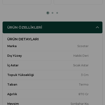
ÜRÜN ÖZELLIKLERI
ÜRÜN DETAYLARI
Marka
Scooter
Dış Yüzey
Hakiki Deri
İç Astar
Sıcak Astar
Topuk Yüksekliği
3 Cm
Taban
Termo
Ağırlık
870 Gr
Mevsim
Sonbahar Kış