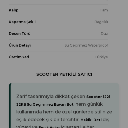
Kalıp
Tam
Kapatma Şekli
Bağcıklı
Desen Türü
Düz
Ürün Detayı
Su Geçirmez Waterproof
Üretim Yeri
Türkiye
SCOOTER YETKILI SATICI
Zarif tasarımıyla dikkat çeken
Scooter 1221
, hem günlük
22KB Su Geçirmrez Bayan Bot
kullanımda hem de özel günlerde stilinize
eşlik edecek şık bir tercihtir.
dış
Hakiki Deri
yüzeyi ve
iç astarı ile her
Sıcak Astar